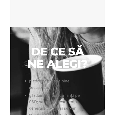
DE CE SĂ
NE ALEGI?
platformă proprie bine
securizată
găzduire de performanță pe
SSD; server dedicat pentru
generare pagină și server
separat ( CDN ) pentru