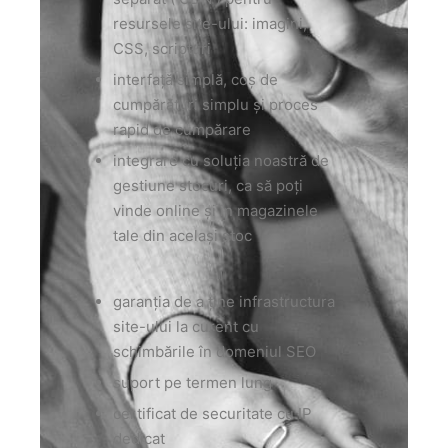
resursele site-ului: imagini,
CSS, scripturi
interfață simplă, coș de
cumpărături simplu și proces
rapid de cumpărare
integrare cu soluția noastră de
gestiune stocuri, ca să poți
vinde online și în magazinele
tale din același stoc
garanția de a ține infrastructura
site-ului la curent cu
schimbările în domeniul SEO
suport pe termen lung
certificat de securitate cu IP
dedicat