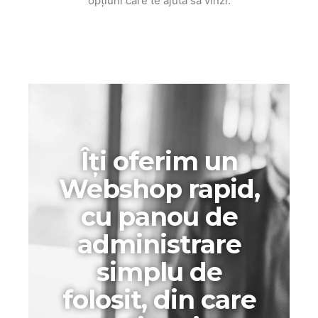
opțiuni care te ajută să vinzi.
Îți oferim un
Webshop rapid,
cu panou de
administrare
simplu de
folosit, din care