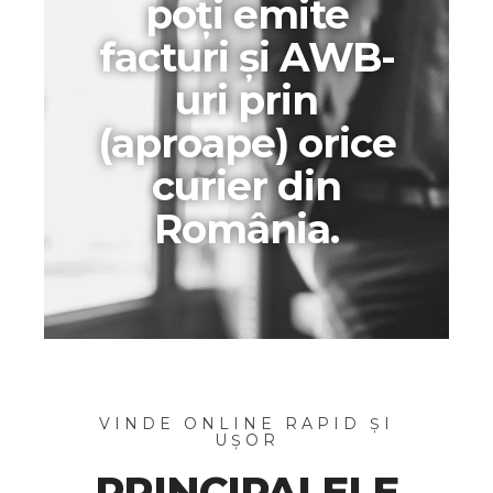
poți emite
facturi și AWB-
uri prin
(aproape) orice
curier din
România.
VINDE ONLINE RAPID ȘI
UȘOR
PRINCIPALELE