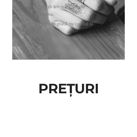
înregistrăm orice fel de
domeniu
sistem de plată cu cardul și
PayPal
PREȚURI